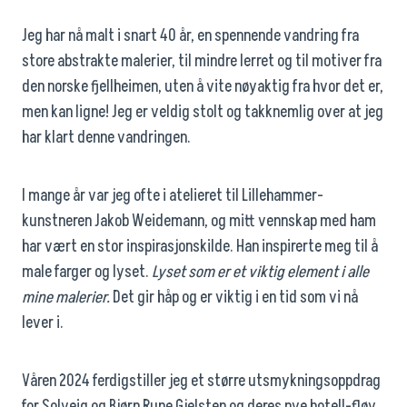
Jeg har nå malt i snart 40 år, en spennende vandring fra
store abstrakte malerier, til mindre lerret og til motiver fra
den norske fjellheimen, uten å vite nøyaktig fra hvor det er,
men kan ligne! Jeg er veldig stolt og takknemlig over at jeg
har klart denne vandringen.
I mange år var jeg ofte i atelieret til Lillehammer-
kunstneren Jakob Weidemann, og mitt vennskap med ham
har vært en stor inspirasjonskilde. Han inspirerte meg til å
male farger og lyset.
Lyset som er et viktig element i alle
mine malerier.
Det gir håp og er viktig i en tid som vi nå
lever i.
Våren 2024 ferdigstiller jeg et større utsmykningsoppdrag
for Solveig og Bjørn Rune Gjelsten og deres nye hotell-fløy