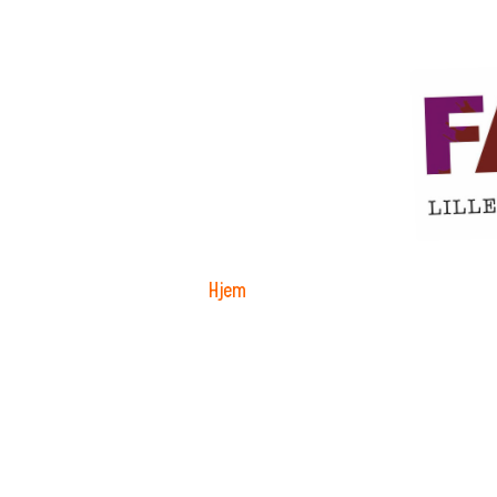
Hjem
Hva skjer
Fabrikken for