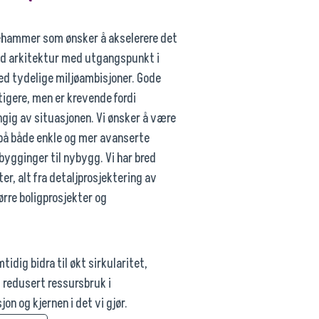
llehammer som ønsker å akselerere det
od arkitektur med utgangspunkt i
ed tydelige miljøambisjoner. Gode
ktigere, men er krevende fordi
ig av situasjonen. Vi ønsker å være
 på både enkle og mer avanserte
mbygginger til nybygg. Vi har bred
er, alt fra detaljprosjektering av
tørre boligprosjekter og
idig bidra til økt sirkularitet,
 redusert ressursbruk i
n og kjernen i det vi gjør.