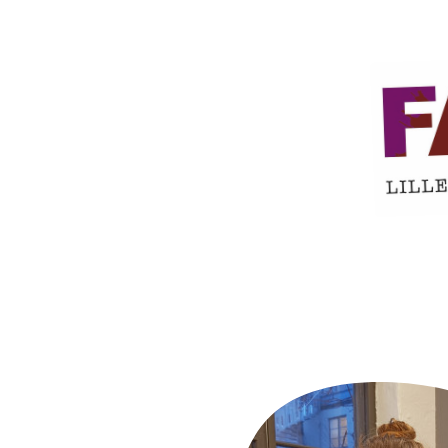
Hjem
Hva skjer
Fabrikken for