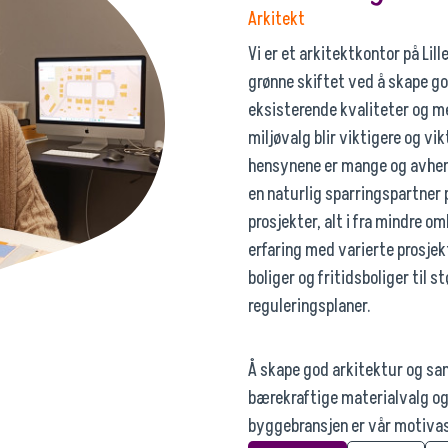
Arkitekt
Vi er et arkitektkontor på Li
grønne skiftet ved å skape g
eksisterende kvaliteter og m
miljøvalg blir viktigere og vi
hensynene er mange og avheng
en naturlig sparringspartner
prosjekter, alt i fra mindre o
erfaring med varierte prosjekt
boliger og fritidsboliger til s
reguleringsplaner.
Å skape god arkitektur og samt
bærekraftige materialvalg og
byggebransjen er vår motivasjo