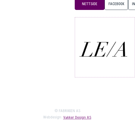
NETTSIDE
FACEBOOK
I
© FABRIKKEN AS
Webdesign:
Vakker Design AS