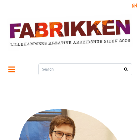
NO
EN