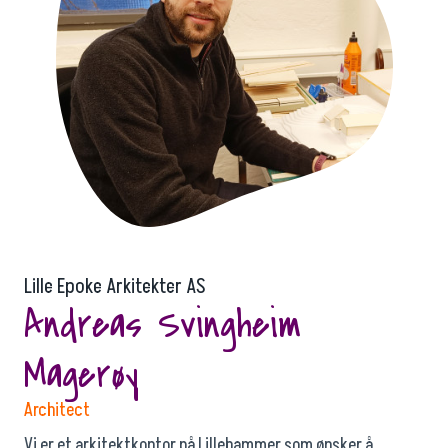
Lille Epoke Arkitekter AS
Andreas Svingheim
Magerøy
Architect
Vi er et arkitektkontor på Lillehammer som ønsker å