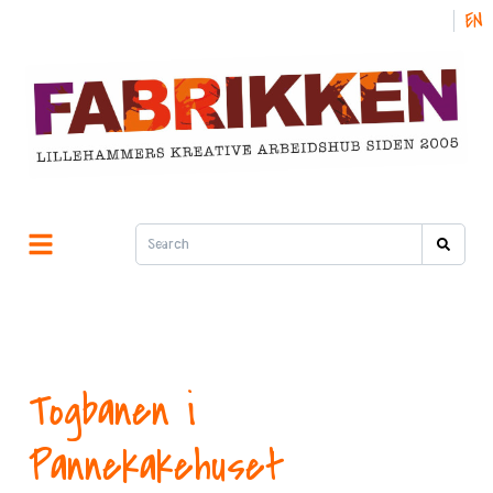
NO
EN
Togbanen i
Pannekakehuset