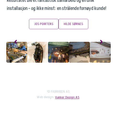
Resultatet ble et fantastisk samarbeid og en unik
installasjon – og ikke minst: en strålende fornøyd kunde!
JOS POIRTERS
HILDE SØRNES
© FABRIKKEN AS
Web design:
Vakker Design AS